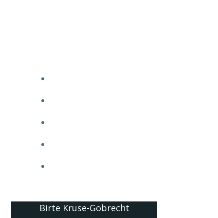
Birte Kruse-Gobrecht
HOME
ÜBER MICH
BILANZ
BLITZLICHTER
NETZWERKE
Birte Kruse-Gobrecht