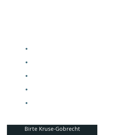
Birte Kruse-Gobrecht
HOME
ÜBER MICH
BILANZ
BLITZLICHTER
NETZWERKE
Birte Kruse-Gobrecht