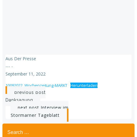
Aus Der Presse
---
-
September 11, 2022
10092022_Wochenzeitung-MARKT
Herunterladen
Beitragsnavigation
previous post
Danksagung
Beitragsnavigation
next post
Interview im
Stormarner Tageblatt
Search
for: